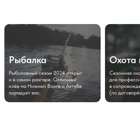
Обязательно
посмотрите видео
наших
домов
и
кафе