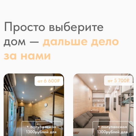
за нами
от 5 700₽
от 6 600₽
+ полупансион
+ полупансион
1300рублей для
1300рублей для
каждого гостя
каждого гостя
Куби семейный
Куби люкс
ПОДРОБНЕЕ
ПОДРОБНЕЕ
4 000₽
от 4 400₽