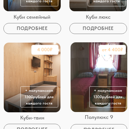
+ полупансион
+ полупансион
1300рублей для
1300рублей для
каждого гостя
каждого гостя
Полулюкс 9
Куби-твин
ПОДРОБНЕЕ
ПОДРОБНЕЕ
от 4 400₽
2 200₽
+ полупансион
+ полупансион
1300рублей для
1100рублей для
каждого гостя
каждого гостя
На территории базы
отдыха
множество
Полулюкс 5
Стандарт