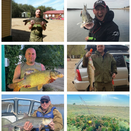
goldenplav@inbox.ru
Рыболовная база:
Астраханская обл., 30 км
от г. Харабали у слияния
рек Ахтуба, Ашулук и
Криуша (Мангут)