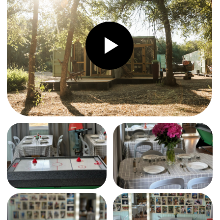
Наши гости
и их
трофеи